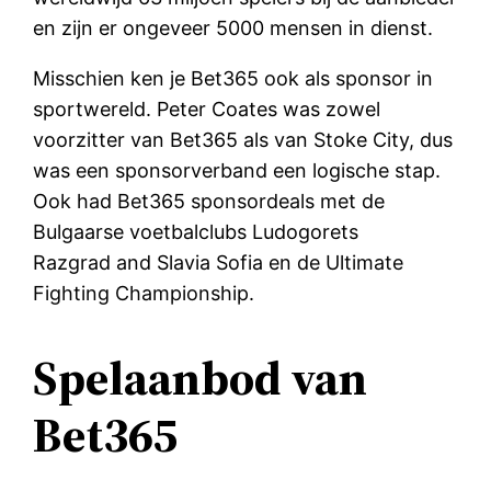
en zijn er ongeveer 5000 mensen in dienst.
Misschien ken je Bet365 ook als sponsor in
sportwereld. Peter Coates was zowel
voorzitter van Bet365 als van Stoke City, dus
was een sponsorverband een logische stap.
Ook had Bet365 sponsordeals met de
Bulgaarse voetbalclubs Ludogorets
Razgrad and Slavia Sofia en de Ultimate
Fighting Championship.
Spelaanbod van
Bet365