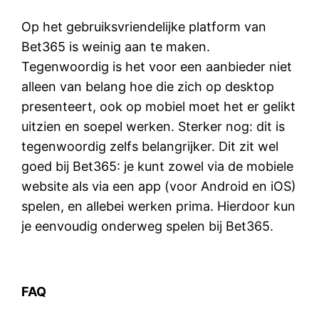
Op het gebruiksvriendelijke platform van
Bet365 is weinig aan te maken.
Tegenwoordig is het voor een aanbieder niet
alleen van belang hoe die zich op desktop
presenteert, ook op mobiel moet het er gelikt
uitzien en soepel werken. Sterker nog: dit is
tegenwoordig zelfs belangrijker. Dit zit wel
goed bij Bet365: je kunt zowel via de mobiele
website als via een app (voor Android en iOS)
spelen, en allebei werken prima. Hierdoor kun
je eenvoudig onderweg spelen bij Bet365.
FAQ