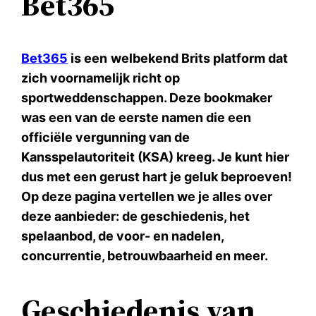
Bet365
Bet365
is een
wel
bekend
Brits
platform dat
zich
voornamelijk r
icht op
sportweddenschappen. Deze bookmaker
was een van de eerste namen die een
officiële vergunning van de
Kansspelautoriteit (KSA) kreeg. Je kunt hier
dus met een gerust hart je geluk beproeven!
Op deze pagina vertellen we je
alles o
ver
deze aanbieder
: de geschiedenis, het
spelaanbod, de voor- en nadelen,
concurrentie, betrouwbaarheid en meer.
Geschiedenis van